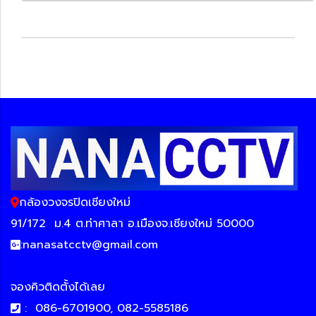
กล้องวงจรปิดเชียงใหม่
91/172
ม.4 ต.ท่าศาลา อ.เมืองจ.เชียงใหม่ 50000
:
nanasatcctv@gmail.com
จองคิวติดตั้งได้เลย
:
086-6701900, 082-5585186