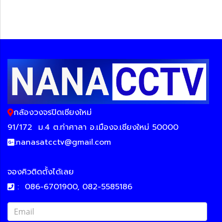
กล้องวงจรปิดเชียงใหม่
91/172
ม.4 ต.ท่าศาลา อ.เมืองจ.เชียงใหม่ 50000
:
nanasatcctv@gmail.com
จองคิวติดตั้งได้เลย
:
086-6701900, 082-5585186