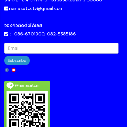
:
nanasatcctv@gmail.com
จองคิวติดตั้งได้เลย
:
086-6701900, 082-5585186
Subscribe
@nanasatcm