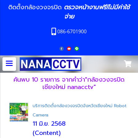
ติดตั้งกล้องวงจรปิด
ตรวจหน้างานฟรี!ไม่มีค่าใช้
จ่าย
086-6701900
ค้นพบ 10 รายการ จากคำว่า"กล้องวงจรปิด
เชียงใหม่ nanacctv"
บริการติดตั้งกล้องวงจรปิดจังหวัดเชียงใหม่ Robot
Camera
11 มิ.ย. 2568
(Content)