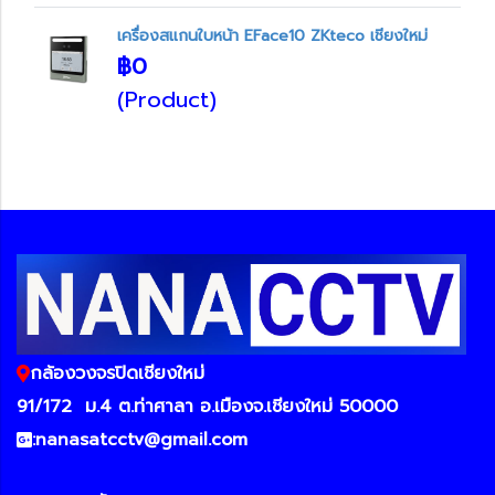
เครื่องสแกนใบหน้า EFace10 ZKteco เชียงใหม่
฿0
(Product)
กล้องวงจรปิดเชียงใหม่
91/172
ม.4 ต.ท่าศาลา อ.เมืองจ.เชียงใหม่ 50000
:
nanasatcctv@gmail.com