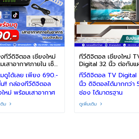
งทีวีดิจิตอล เชียงใหม่
ทีวีดิจิตอล เชียงใหม่ TV
อมเสาอากาศภายใน เซ็ท
Digital 32 นิ้ว ต่อกับ
ก้างปลาเข้าทีวี ดูได้เลย
มดูได้เลย เพียง 690.-
ทีวีดิจิตอล TV Digital
ั้น!! กล่องทีวีดิจิตอล
นิ้ว ดิจิตอลได้มากกว่า
งใหม่ พร้อมเสาอากาศ
ช่อง ได้มาตรฐาน
น เซ็ทคุ้ม โทร :
มอก.1195-2536 โทร :
มเติม
ดูเพิ่มเติม
6701900 ไลน์@ :
052-010161 ไลน์@ :
nasatcm
@nanasatcm