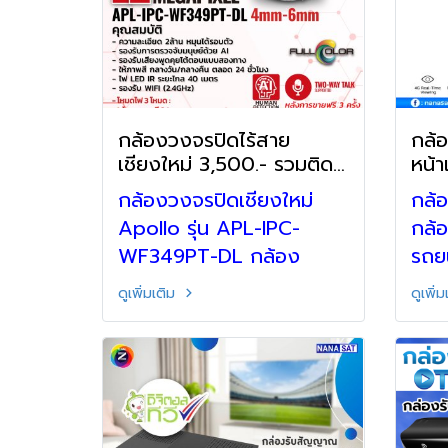
กล้องวงจรปิดไร้สาย
กล้
เชียงใหม่ 3,500.- รวมติด
หน้
ตั้งพร้อมเดินสายไฟ
กล้
กล้องวงจรปิดเชียงใหม่
กล้อ
Apollo รุ่น APL-IPC-
กล้
WF349PT-DL กล้อง
รถยน
วงจรปิดไร้สายเชียงใหม่
HC-
ดูเพิ่มเติม
ดูเพิ่
ความชัด 2ล้าน สินค้ารับ
กล้
ประกัน1ปี 3,500.- (รวมติด
รถ 
ตั้งพร้อมเดินสายไฟ) แถม
กล้อ
ฟรี เมมโมรี่การ์ด 64 Gb.
สนใจติดต่อ : 082-