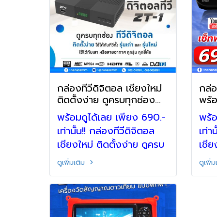
5626161 , 086-6701900
Line: @nanasatcm
กล่องทีวีดิจิตอล เชียงใหม่
กล่อ
ติดตั้งง่าย ดูครบทุกช่อง
พร้
By.nanasat
คุ้ม
พร้อมดูได้เลย เพียง 690.-
พร้อ
เท่านั้น!! กล่องทีวีดิจิตอล
เท่าน
เชียงใหม่ ติดตั้งง่าย ดูครบ
เชีย
ทุกช่อง ใช้ได้ทั้งทีวี รุ่นเก่า
ภายใ
ดูเพิ่มเติม
ดูเพิ่
และ รุ่นใหม่ เซ็ทคุ้ม
086
โทร.086-6701900- 082-
@na
558-5186 Line :
@nanasatcm