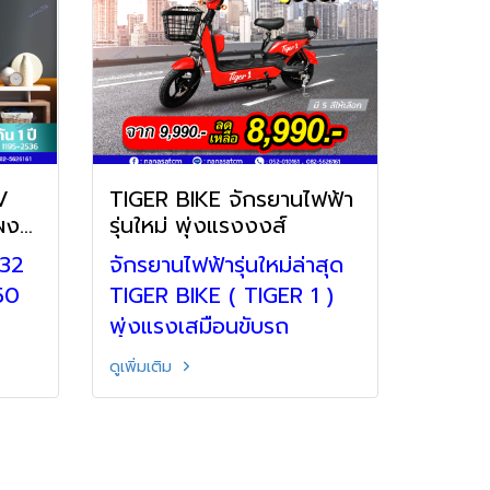
TIGER BIKE จักรยานไฟฟ้า
แผง
รุ่นใหม่ พุ่งแรงงงส์
 32
จักรยานไฟฟ้ารุ่นใหม่ล่าสุด
 50
TIGER BIKE ( TIGER 1 )
พุ่งแรงเสมือนขับรถ
จักรยานยนต์ คุ้มค่า ราคา
ดูเพิ่มเติม
ประหยัด ลดค่าใช้จ่าย เป็น
มิตรต่อสิ่งแวดล้อม