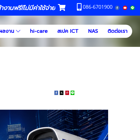
งานฟรี!ไม่มีค่าใช้จ่าย
086-6701900
ผลงาน
hi-care
สเปค ICT
NAS
ติดต่อเรา