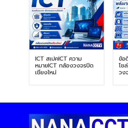
ICT สเปคICT ความ
ข้อ
หมายICT กล้องวงจรปิด
โซล
เชียงใหม่
วงจ