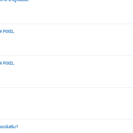
M PIXEL
M PIXEL
กรณ์เสริม?