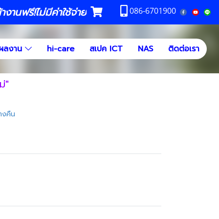
งานฟรี!ไม่มีค่าใช้จ่าย
086-6701900
ผลงาน
hi-care
สเปค ICT
NAS
ติดต่อเรา
่"
างคืน