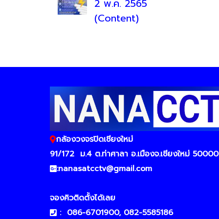
2 พ.ค. 2565
(Content)
กล้องวงจรปิดเชียงใหม่
91/172
ม.4 ต.ท่าศาลา อ.เมืองจ.เชียงใหม่ 50000
:
nanasatcctv@gmail.com
จองคิวติดตั้งได้เลย
:
086-6701900, 082-5585186