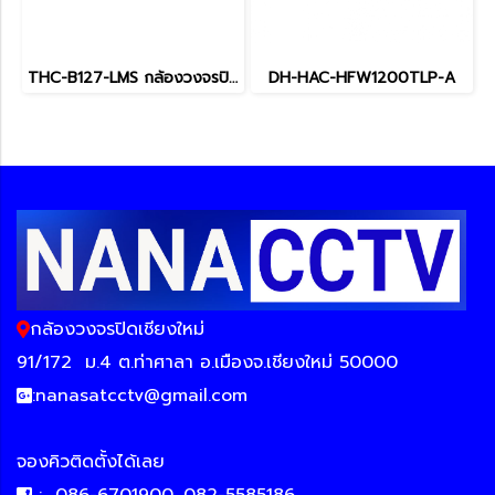
THC-B127-LMS กล้องวงจรปิดเชียงใหม่
DH-HAC-HFW1200TLP-A
กล้องวงจรปิดเชียงใหม่
91/172
ม.4 ต.ท่าศาลา อ.เมืองจ.เชียงใหม่ 50000
:
nanasatcctv@gmail.com
จองคิวติดตั้งได้เลย
:
086-6701900, 082-5585186