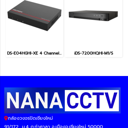
DS-E04HGHI-XE 4 Channel Hikvision กล้องวงจรปิดเชียงใหม่
iDS-7200HQHI-M1/S
กล้องวงจรปิดเชียงใหม่
91/172
ม.4 ต.ท่าศาลา อ.เมืองจ.เชียงใหม่ 50000