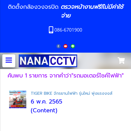
ติดตั้งกล้องวงจรปิด
ตรวจหน้างานฟรี!ไม่มีค่าใช้
จ่าย
086-6701900
ค้นพบ 1 รายการ จากคำว่า"รถมอเตอร์ไซค์ไฟฟ้า"
TIGER BIKE จักรยานไฟฟ้า รุ่นใหม่ พุ่งแรงงงส์
6 พ.ค. 2565
(Content)