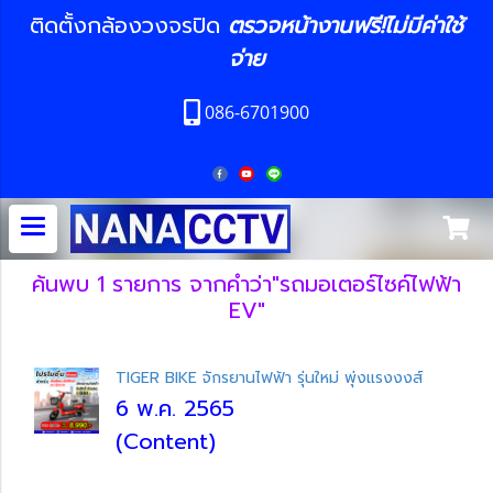
ติดตั้งกล้องวงจรปิด
ตรวจหน้างานฟรี!ไม่มีค่าใช้
จ่าย
086-6701900
ค้นพบ 1 รายการ จากคำว่า"รถมอเตอร์ไซค์ไฟฟ้า
EV"
TIGER BIKE จักรยานไฟฟ้า รุ่นใหม่ พุ่งแรงงงส์
6 พ.ค. 2565
(Content)