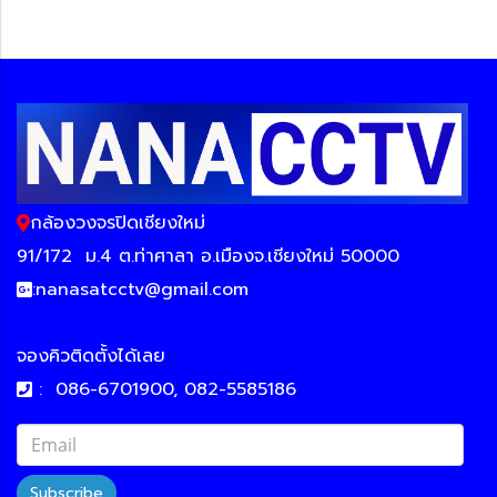
กล้องวงจรปิดเชียงใหม่
91/172
ม.4 ต.ท่าศาลา อ.เมืองจ.เชียงใหม่ 50000
:
nanasatcctv@gmail.com
จองคิวติดตั้งได้เลย
:
086-6701900, 082-5585186
Subscribe